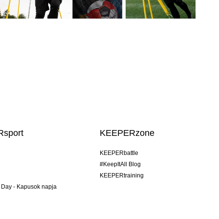
sport
KEEPERzone
KEEPERbattle
#KeepItAll Blog
KEEPERtraining
 Day - Kapusok napja