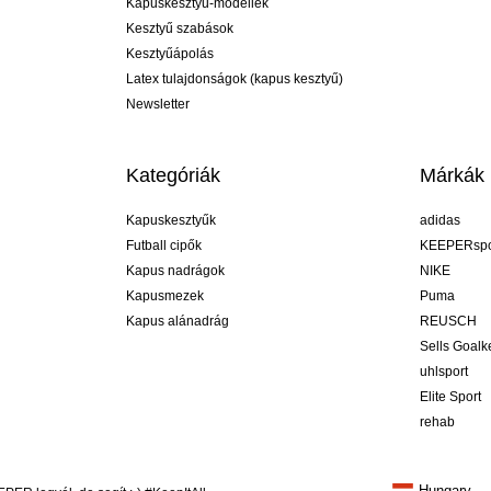
Kapuskesztyű-modellek
Kesztyű szabások
Kesztyűápolás
Latex tulajdonságok (kapus kesztyű)
Newsletter
Kategóriák
Márkák
Kapuskesztyűk
adidas
Futball cipők
KEEPERspo
Kapus nadrágok
NIKE
Kapusmezek
Puma
Kapus alánadrág
REUSCH
Sells Goal
uhlsport
Elite Sport
rehab
Hungary