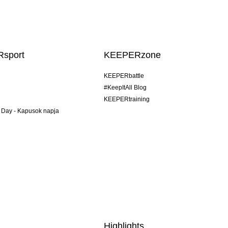
sport
KEEPERzone
KEEPERbattle
#KeepItAll Blog
KEEPERtraining
 Day - Kapusok napja
Highlights