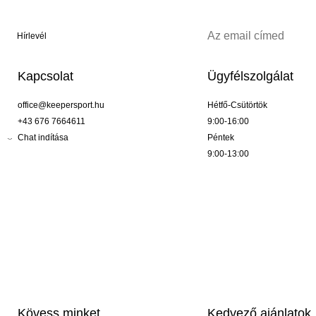
Hírlevél
Kapcsolat
Ügyfélszolgálat
office@keepersport.hu
Hétfő-Csütörtök
+43 676 7664611
9:00-16:00
Chat indítása
Péntek
9:00-13:00
Kövess minket
Kedvező ajánlatok