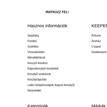
Hasznos információk
KEEPER
Segítség
Rólunk
Fizetés
Áruház
Szállítás
Csapat
Visszaküldés
Goalkeeper
Mérettáblázat
Keszyű kisokos
Kapuskesztyű-modellek
Kesztyű szabások
Kesztyűápolás
Latex tulajdonságok (kapus kesztyű)
Newsletter
Kategóriák
Márkák