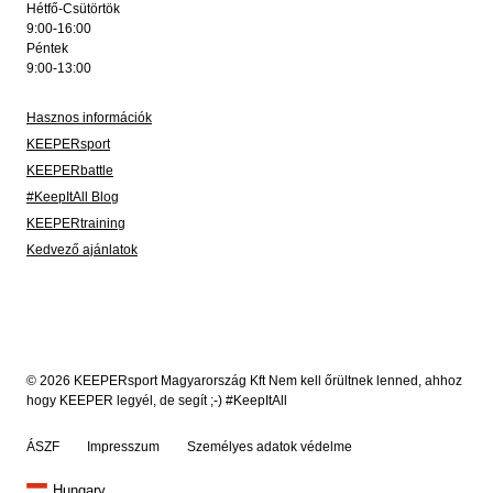
Hétfő-Csütörtök
9:00-16:00
Péntek
9:00-13:00
Hasznos információk
KEEPERsport
KEEPERbattle
#KeepItAll Blog
KEEPERtraining
Kedvező ajánlatok
© 2026 KEEPERsport Magyarország Kft Nem kell őrültnek lenned, ahhoz
hogy KEEPER legyél, de segít ;-) #KeepItAll
ÁSZF
Impresszum
Személyes adatok védelme
Hungary