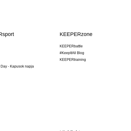
sport
KEEPERzone
KEEPERbattle
#KeepItAll Blog
KEEPERtraining
 Day - Kapusok napja