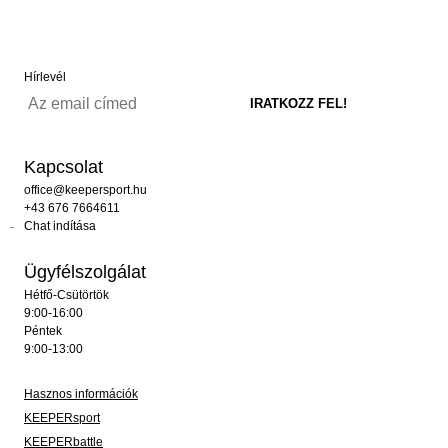
Hírlevél
Kapcsolat
office@keepersport.hu
+43 676 7664611
Chat indítása
Ügyfélszolgálat
Hétfő-Csütörtök
9:00-16:00
Péntek
9:00-13:00
Hasznos információk
KEEPERsport
KEEPERbattle