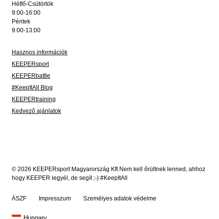
Hétfő-Csütörtök
9:00-16:00
Péntek
9:00-13:00
Hasznos információk
KEEPERsport
KEEPERbattle
#KeepItAll Blog
KEEPERtraining
Kedvező ajánlatok
© 2026 KEEPERsport Magyarország Kft Nem kell őrültnek lenned, ahhoz
hogy KEEPER legyél, de segít ;-) #KeepItAll
ÁSZF
Impresszum
Személyes adatok védelme
Hungary