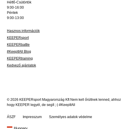
Hétfő-Csütörtök
9:00-16:00
Péntek
9:00-13:00
Hasznos információk
KEEPERsport
KEEPERbattle
#KeepItAll Blog
KEEPERtraining
Kedvező ajánlatok
© 2026 KEEPERsport Magyarország Kft Nem kell őrültnek lenned, ahhoz
hogy KEEPER legyél, de segít ;-) #KeepItAll
ÁSZF
Impresszum
Személyes adatok védelme
Hungary