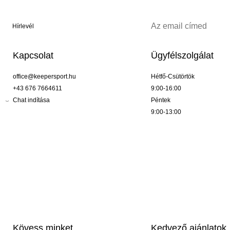
Hírlevél
Kapcsolat
Ügyfélszolgálat
office@keepersport.hu
Hétfő-Csütörtök
+43 676 7664611
9:00-16:00
Chat indítása
Péntek
9:00-13:00
Kövess minket
Kedvező ajánlatok