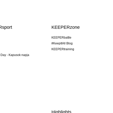
sport
KEEPERzone
KEEPERbattle
#KeepItAll Blog
KEEPERtraining
 Day - Kapusok napja
Highlights