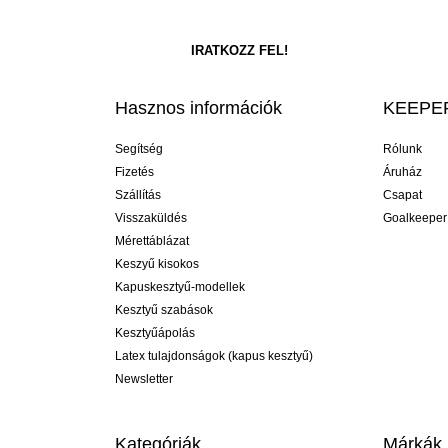
Hasznos információk
KEEPER
Segítség
Rólunk
Fizetés
Áruház
Szállítás
Csapat
Visszaküldés
Goalkeeper
Mérettáblázat
Keszyű kisokos
Kapuskesztyű-modellek
Kesztyű szabások
Kesztyűápolás
Latex tulajdonságok (kapus kesztyű)
Newsletter
Kategóriák
Márkák