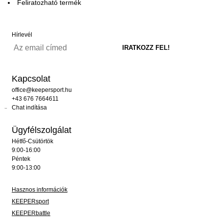
Feliratozható termék
Hírlevél
Kapcsolat
office@keepersport.hu
+43 676 7664611
Chat indítása
Ügyfélszolgálat
Hétfő-Csütörtök
9:00-16:00
Péntek
9:00-13:00
Hasznos információk
KEEPERsport
KEEPERbattle