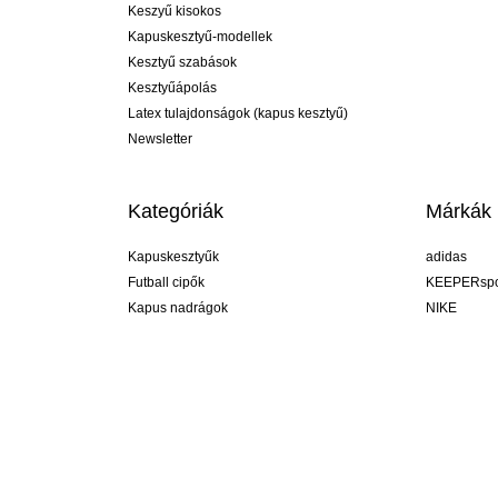
Keszyű kisokos
Kapuskesztyű-modellek
Kesztyű szabások
Kesztyűápolás
Latex tulajdonságok (kapus kesztyű)
Newsletter
Kategóriák
Márkák
Kapuskesztyűk
adidas
Futball cipők
KEEPERspo
Kapus nadrágok
NIKE
Kapusmezek
Puma
Kapus alánadrág
REUSCH
Sells Goal
uhlsport
Elite Sport
rehab