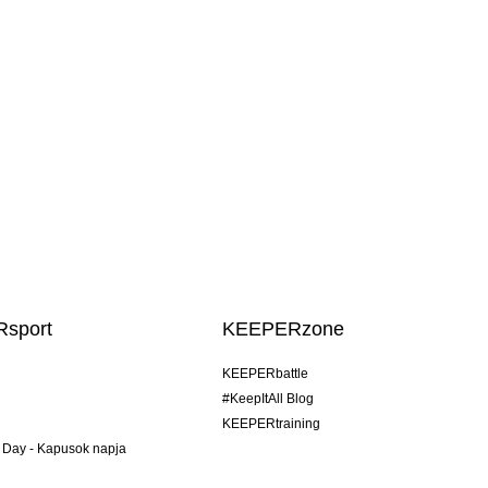
sport
KEEPERzone
KEEPERbattle
#KeepItAll Blog
KEEPERtraining
 Day - Kapusok napja