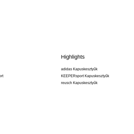
Highlights
adidas Kapuskesztyűk
rt
KEEPERsport Kapuskesztyűk
reusch Kapuskesztyűk
uhlsport Kapuskesztyűk
rehab Kapuskesztyűk
keeper
NIKE Kapuskesztyűk
PUMA Kapuskesztyűk
SELLS Kapuskesztyűk