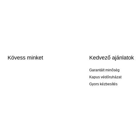
Kövess minket
Kedvező ajánlatok
Garantált minőség
Kapus védőruházat
Gyors kézbesítés
Profi feliratozás
Exkluzív kesztyűk
Akciós csomagok