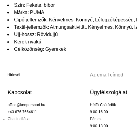
Szín: Fekete, bíbor
Márka: PUMA
Cipő jellemzők: Kényelmes, Könnyű, Lélegzőképesség,
Textil-jellemzők: Atmungsaktivität, Kényelmes, Könnyű, 
Ujj-hossz: Rövidujjú
Kerek nyakú
Célközönség: Gyerekek
Hírlevél
Kapcsolat
Ügyfélszolgálat
office@keepersport.hu
Hétfő-Csütörtök
+43 676 7664611
9:00-16:00
Chat indítása
Péntek
9:00-13:00