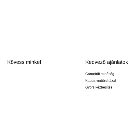
Kövess minket
Kedvező ajánlatok
Garantált minőség
Kapus védőruházat
Gyors kézbesítés
Profi feliratozás
Exkluzív kesztyűk
Akciós csomagok