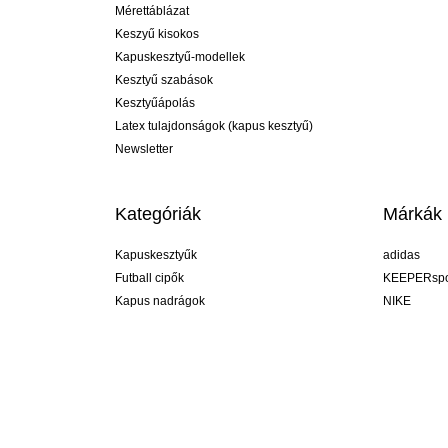
Mérettáblázat
Keszyű kisokos
Kapuskesztyű-modellek
Kesztyű szabások
Kesztyűápolás
Latex tulajdonságok (kapus kesztyű)
Newsletter
Kategóriák
Márkák
Kapuskesztyűk
adidas
Futball cipők
KEEPERspo
Kapus nadrágok
NIKE
Kapusmezek
Puma
Kapus alánadrág
REUSCH
Sells Goal
uhlsport
Elite Sport
rehab