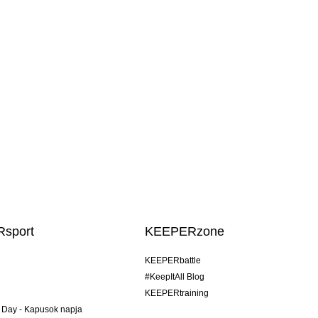
sport
KEEPERzone
KEEPERbattle
#KeepItAll Blog
KEEPERtraining
 Day - Kapusok napja