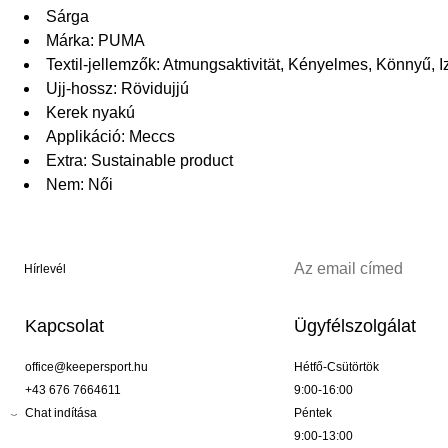
Sárga
Márka: PUMA
Textil-jellemzők: Atmungsaktivität, Kényelmes, Könnyű, 
Ujj-hossz: Rövidujjú
Kerek nyakú
Applikáció: Meccs
Extra: Sustainable product
Nem: Női
Hírlevél
Kapcsolat
Ügyfélszolgálat
office@keepersport.hu
Hétfő-Csütörtök
+43 676 7664611
9:00-16:00
Chat indítása
Péntek
9:00-13:00