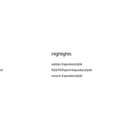
Highlights
adidas Kapuskesztyűk
rt
KEEPERsport Kapuskesztyűk
reusch Kapuskesztyűk
uhlsport Kapuskesztyűk
rehab Kapuskesztyűk
keeper
NIKE Kapuskesztyűk
PUMA Kapuskesztyűk
SELLS Kapuskesztyűk