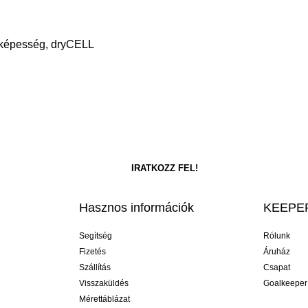
őképesség, dryCELL
Hasznos információk
KEEPER
Segítség
Rólunk
Fizetés
Áruház
Szállítás
Csapat
Visszaküldés
Goalkeeper
Mérettáblázat