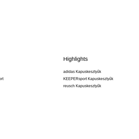
Highlights
adidas Kapuskesztyűk
rt
KEEPERsport Kapuskesztyűk
reusch Kapuskesztyűk
uhlsport Kapuskesztyűk
rehab Kapuskesztyűk
keeper
NIKE Kapuskesztyűk
PUMA Kapuskesztyűk
SELLS Kapuskesztyűk