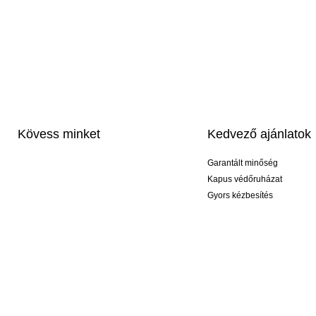
Kövess minket
Kedvező ajánlatok
Garantált minőség
Kapus védőruházat
Gyors kézbesítés
Profi feliratozás
Exkluzív kesztyűk
Akciós csomagok