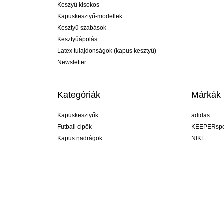
Keszyű kisokos
Kapuskesztyű-modellek
Kesztyű szabások
Kesztyűápolás
Latex tulajdonságok (kapus kesztyű)
Newsletter
Kategóriák
Márkák
Kapuskesztyűk
adidas
Futball cipők
KEEPERspo
Kapus nadrágok
NIKE
Kapusmezek
Puma
Kapus alánadrág
REUSCH
Sells Goal
uhlsport
Elite Sport
rehab