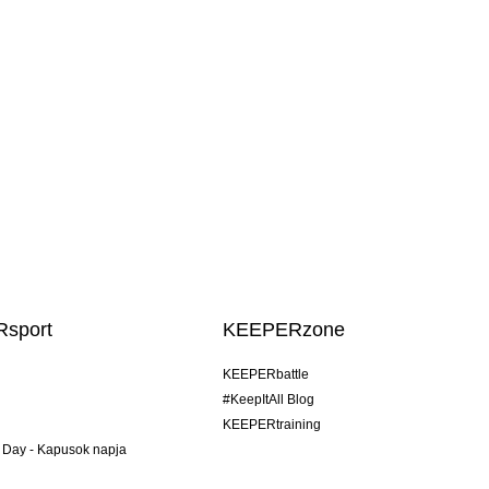
sport
KEEPERzone
KEEPERbattle
#KeepItAll Blog
KEEPERtraining
 Day - Kapusok napja