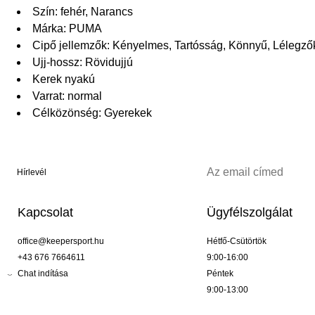
Szín: fehér, Narancs
Márka: PUMA
Cipő jellemzők: Kényelmes, Tartósság, Könnyű, Lélegz
Ujj-hossz: Rövidujjú
Kerek nyakú
Varrat: normal
Célközönség: Gyerekek
Hírlevél
Kapcsolat
Ügyfélszolgálat
office@keepersport.hu
Hétfő-Csütörtök
+43 676 7664611
9:00-16:00
Chat indítása
Péntek
9:00-13:00