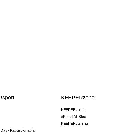
sport
KEEPERzone
KEEPERbattle
#KeepItAll Blog
KEEPERtraining
 Day - Kapusok napja