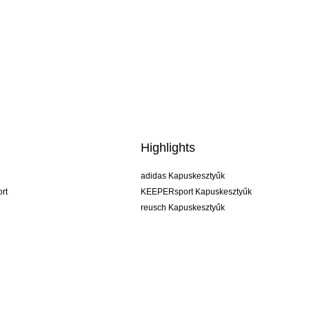
Highlights
adidas Kapuskesztyűk
rt
KEEPERsport Kapuskesztyűk
reusch Kapuskesztyűk
uhlsport Kapuskesztyűk
rehab Kapuskesztyűk
keeper
NIKE Kapuskesztyűk
PUMA Kapuskesztyűk
SELLS Kapuskesztyűk