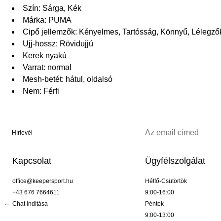
Szín: Sárga, Kék
Márka: PUMA
Cipő jellemzők: Kényelmes, Tartósság, Könnyű, Lélegz
Ujj-hossz: Rövidujjú
Kerek nyakú
Varrat: normal
Mesh-betét: hátul, oldalsó
Nem: Férfi
Hírlevél
Kapcsolat
Ügyfélszolgálat
office@keepersport.hu
Hétfő-Csütörtök
+43 676 7664611
9:00-16:00
Chat indítása
Péntek
9:00-13:00