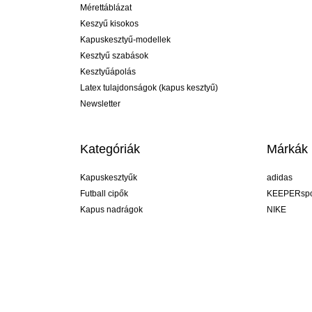
Mérettáblázat
Keszyű kisokos
Kapuskesztyű-modellek
Kesztyű szabások
Kesztyűápolás
Latex tulajdonságok (kapus kesztyű)
Newsletter
Kategóriák
Márkák
Kapuskesztyűk
adidas
Futball cipők
KEEPERspo
Kapus nadrágok
NIKE
Kapusmezek
Puma
Kapus alánadrág
REUSCH
Sells Goal
uhlsport
Elite Sport
rehab