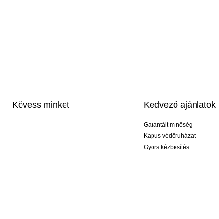
Kövess minket
Kedvező ajánlatok
Garantált minőség
Kapus védőruházat
Gyors kézbesítés
Profi feliratozás
Exkluzív kesztyűk
Akciós csomagok