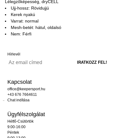
Lélegzőképesség, dryCELL
Ujj-hossz: Rövidujjú
Kerek nyakú
Varrat: normal
Mesh-betét: hátul, oldalsó
Nem: Férfi
Hírlevél
Kapcsolat
office@keepersport.hu
+43 676 7664611
Chat indítása
Ügyfélszolgálat
Hétfő-Csütörtök
9:00-16:00
Péntek