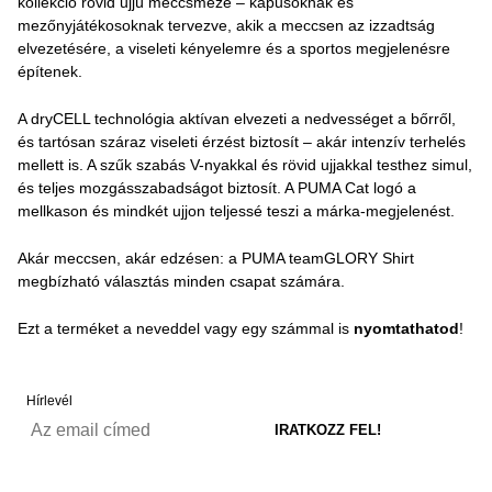
kollekció rövid ujjú meccsmeze – kapusoknak és
mezőnyjátékosoknak tervezve, akik a meccsen az izzadtság
elvezetésére, a viseleti kényelemre és a sportos megjelenésre
építenek.
A dryCELL technológia aktívan elvezeti a nedvességet a bőrről,
és tartósan száraz viseleti érzést biztosít – akár intenzív terhelés
mellett is. A szűk szabás V-nyakkal és rövid ujjakkal testhez simul,
és teljes mozgásszabadságot biztosít. A PUMA Cat logó a
mellkason és mindkét ujjon teljessé teszi a márka-megjelenést.
Akár meccsen, akár edzésen: a PUMA teamGLORY Shirt
megbízható választás minden csapat számára.
Ezt a terméket a neveddel vagy egy számmal is
nyomtathatod
!
Hírlevél