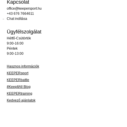
Kapcsolat
office@keepersport.hu
+43 676 7664611
Chat indítása
Ügyfélszolgálat
Hétfő-Csütörtök
9:00-16:00
Péntek
9:00-13:00
Hasznos információk
KEEPERsport
KEEPERbattle
#KeepItAll Blog
KEEPERtraining
Kedvező ajánlatok