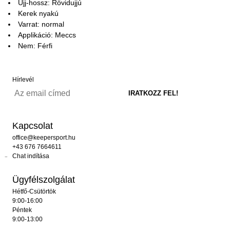
Ujj-hossz: Rövidujjú
Kerek nyakú
Varrat: normal
Applikáció: Meccs
Nem: Férfi
Hírlevél
Kapcsolat
office@keepersport.hu
+43 676 7664611
Chat indítása
Ügyfélszolgálat
Hétfő-Csütörtök
9:00-16:00
Péntek
9:00-13:00