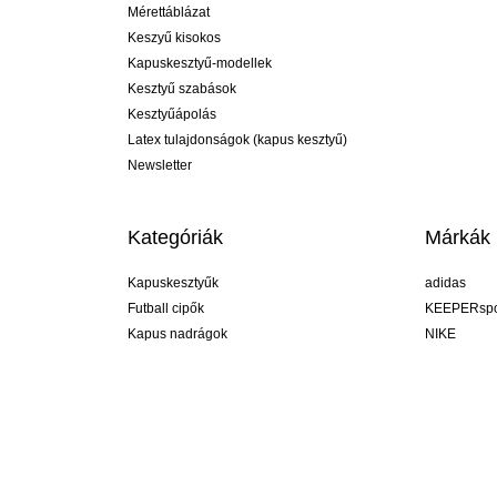
Mérettáblázat
Keszyű kisokos
Kapuskesztyű-modellek
Kesztyű szabások
Kesztyűápolás
Latex tulajdonságok (kapus kesztyű)
Newsletter
Kategóriák
Márkák
Kapuskesztyűk
adidas
Futball cipők
KEEPERspo
Kapus nadrágok
NIKE
Kapusmezek
Puma
Kapus alánadrág
REUSCH
Sells Goal
uhlsport
Elite Sport
rehab