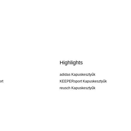
Highlights
adidas Kapuskesztyűk
rt
KEEPERsport Kapuskesztyűk
reusch Kapuskesztyűk
uhlsport Kapuskesztyűk
rehab Kapuskesztyűk
keeper
NIKE Kapuskesztyűk
PUMA Kapuskesztyűk
SELLS Kapuskesztyűk