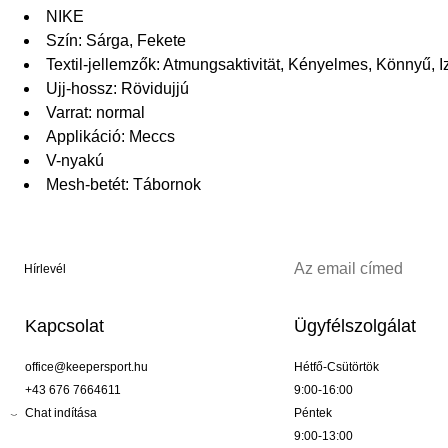
NIKE
Szín: Sárga, Fekete
Textil-jellemzők: Atmungsaktivität, Kényelmes, Könnyű, 
Ujj-hossz: Rövidujjú
Varrat: normal
Applikáció: Meccs
V-nyakú
Mesh-betét: Tábornok
Hírlevél
Kapcsolat
Ügyfélszolgálat
office@keepersport.hu
Hétfő-Csütörtök
+43 676 7664611
9:00-16:00
Chat indítása
Péntek
9:00-13:00