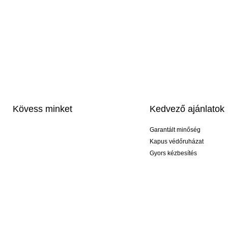
Kövess minket
Kedvező ajánlatok
Garantált minőség
Kapus védőruházat
Gyors kézbesítés
Profi feliratozás
Exkluzív kesztyűk
Akciós csomagok