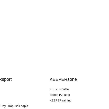
sport
KEEPERzone
KEEPERbattle
#KeepItAll Blog
KEEPERtraining
 Day - Kapusok napja