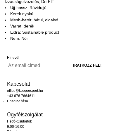
Izzadságelvezetés, Dri-FIT
Ujj-hossz: Rövidujjú
Kerek nyakú
Mesh-betét: hátul, oldalsó
Varrat: derék
Extra: Sustainable product
Nem: Női
Hírlevél
Kapcsolat
office@keepersport.hu
+43 676 7664611
Chat indítása
Ügyfélszolgálat
Hétfő-Csütörtök
9:00-16:00