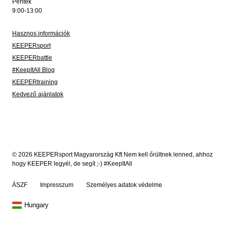
Péntek
9:00-13:00
Hasznos információk
KEEPERsport
KEEPERbattle
#KeepItAll Blog
KEEPERtraining
Kedvező ajánlatok
© 2026 KEEPERsport Magyarország Kft Nem kell őrültnek lenned, ahhoz
hogy KEEPER legyél, de segít ;-) #KeepItAll
ÁSZF
Impresszum
Személyes adatok védelme
Hungary