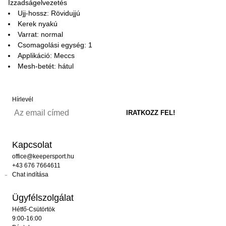
Izzadságelvezetés
Ujj-hossz: Rövidujjú
Kerek nyakú
Varrat: normal
Csomagolási egység: 1
Applikáció: Meccs
Mesh-betét: hátul
Hírlevél
Kapcsolat
office@keepersport.hu
+43 676 7664611
Chat indítása
Ügyfélszolgálat
Hétfő-Csütörtök
9:00-16:00