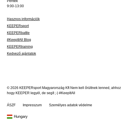
Péntek
9:00-13:00
Hasznos információk
KEEPERsport
KEEPERbattle
#KeepItAll Blog
KEEPERtraining
Kedvező ajánlatok
© 2026 KEEPERsport Magyarország Kft Nem kell őrültnek lenned, ahhoz
hogy KEEPER legyél, de segít ;-) #KeepItAll
ÁSZF
Impresszum
Személyes adatok védelme
Hungary