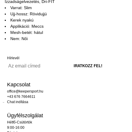
Izzadságelvezetés, Dri-FIT
Varrat: Slim
Ujj-hossz: Rövidujjú
Kerek nyakú
Applikáció: Meccs
Mesh-betét: hátul
Nem: Női
Hírlevél
Kapcsolat
office@keepersport.hu
+43 676 7664611
Chat indítása
Ügyfélszolgálat
Hétfő-Csütörtök
9:00-16:00