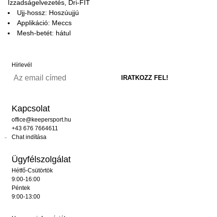
Izzadságelvezetés, Dri-FIT
Ujj-hossz: Hoszúujjú
Applikáció: Meccs
Mesh-betét: hátul
Hírlevél
Kapcsolat
office@keepersport.hu
+43 676 7664611
Chat indítása
Ügyfélszolgálat
Hétfő-Csütörtök
9:00-16:00
Péntek
9:00-13:00