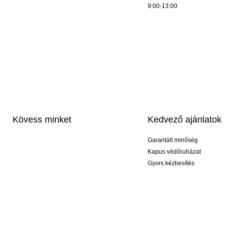
9:00-13:00
Kövess minket
Kedvező ajánlatok
Garantált minőség
Kapus védőruházat
Gyors kézbesítés
Profi feliratozás
Exkluzív kesztyűk
Akciós csomagok