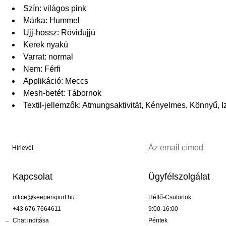
Szín: világos pink
Márka: Hummel
Ujj-hossz: Rövidujjú
Kerek nyakú
Varrat: normal
Nem: Férfi
Applikáció: Meccs
Mesh-betét: Tábornok
Textil-jellemzők: Atmungsaktivität, Kényelmes, Könnyű, 
Hírlevél
Kapcsolat
Ügyfélszolgálat
office@keepersport.hu
Hétfő-Csütörtök
+43 676 7664611
9:00-16:00
Chat indítása
Péntek