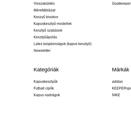
Visszaküldés
Goalkeeper
Mérettáblázat
Keszyű kisokos
Kapuskesztyű-modellek
Kesztyű szabások
Kesztyűápolás
Latex tulajdonságok (kapus kesztyű)
Newsletter
Kategóriák
Márkák
Kapuskesztyűk
adidas
Futball cipők
KEEPERspo
Kapus nadrágok
NIKE
Kapusmezek
Puma
Kapus alánadrág
REUSCH
Sells Goal
uhlsport
Elite Sport