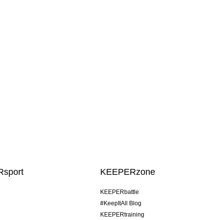
sport
KEEPERzone
KEEPERbattle
#KeepItAll Blog
KEEPERtraining