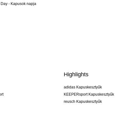
 Day - Kapusok napja
Highlights
adidas Kapuskesztyűk
rt
KEEPERsport Kapuskesztyűk
reusch Kapuskesztyűk
uhlsport Kapuskesztyűk
rehab Kapuskesztyűk
keeper
NIKE Kapuskesztyűk
PUMA Kapuskesztyűk
SELLS Kapuskesztyűk