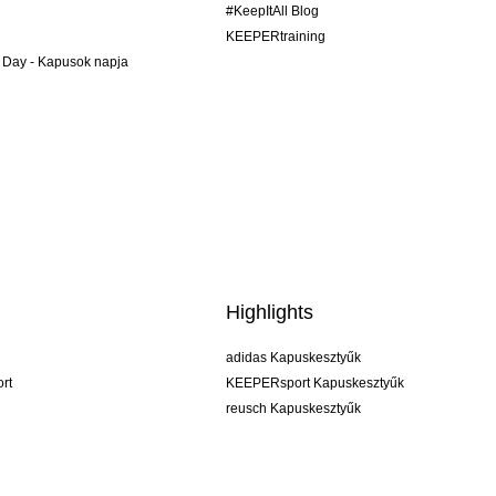
#KeepItAll Blog
KEEPERtraining
 Day - Kapusok napja
Highlights
adidas Kapuskesztyűk
rt
KEEPERsport Kapuskesztyűk
reusch Kapuskesztyűk
uhlsport Kapuskesztyűk
rehab Kapuskesztyűk
keeper
NIKE Kapuskesztyűk