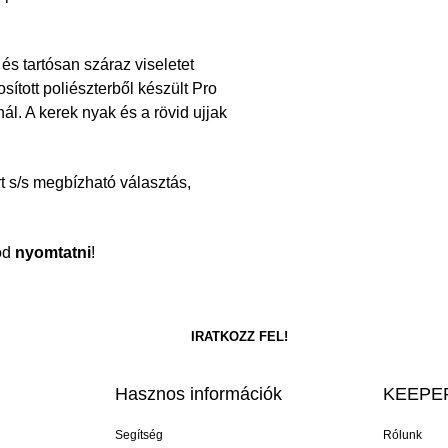
 tartósan száraz viseletet
sított poliészterből készült Pro
ál. A kerek nyak és a rövid ujjak
t s/s megbízható választás,
dod
nyomtatni
!
Hasznos információk
KEEPER
Segítség
Rólunk