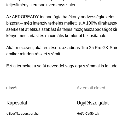
teljesítményt keresnek versenyszinten.
Az AEROREADY technológia hatékony nedvességkezelést és
biztosít – még intenzív terhelés mellett is. A 100% újrahaszno
szerkezet atletikus szabást és teljes mozgásszabadságot kín
kényelmes tartást és maximális komfortot biztosítanak.
Akár meccsen, akár edzésen: az adidas Tiro 25 Pro GK-Shir
amikor minden részlet számít.
Ezt a terméket a saját neveddel vagy egy számmal is le tu
Hírlevél
Kapcsolat
Ügyfélszolgálat
office@keepersport.hu
Hétfő-Csütörtök