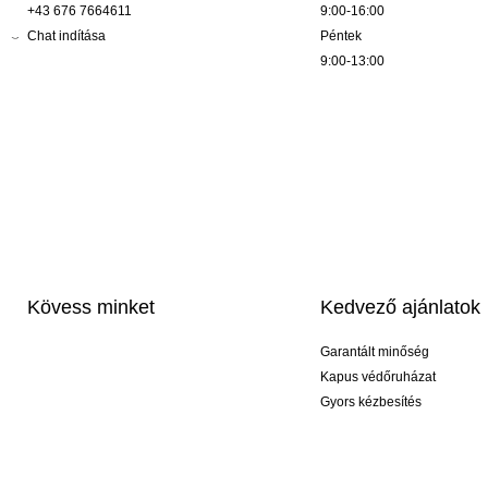
+43 676 7664611
9:00-16:00
Chat indítása
Péntek
9:00-13:00
Kövess minket
Kedvező ajánlatok
Garantált minőség
Kapus védőruházat
Gyors kézbesítés
Profi feliratozás
Exkluzív kesztyűk
Akciós csomagok