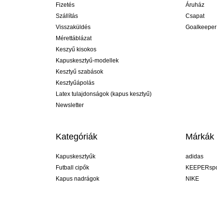
Fizetés
Áruház
Szállítás
Csapat
Visszaküldés
Goalkeeper
Mérettáblázat
Keszyű kisokos
Kapuskesztyű-modellek
Kesztyű szabások
Kesztyűápolás
Latex tulajdonságok (kapus kesztyű)
Newsletter
Kategóriák
Márkák
Kapuskesztyűk
adidas
Futball cipők
KEEPERspo
Kapus nadrágok
NIKE
Kapusmezek
Puma
Kapus alánadrág
REUSCH
Sells Goal