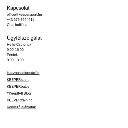
Kapcsolat
office@keepersport.hu
+43 676 7664611
Chat indítása
Ügyfélszolgálat
Hétfő-Csütörtök
9:00-16:00
Péntek
9:00-13:00
Hasznos információk
KEEPERsport
KEEPERbattle
#KeepItAll Blog
KEEPERtraining
Kedvező ajánlatok