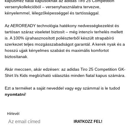
kapusmez fiatal kapusoknak az adidas Tiro 25 Competition
versenykollekcióból – versenyhasználatra tervezve,
kényelemmel, lélegzőképességgel és tartóssággal.
Az AEROREADY technológia hatékony nedvességkezelést és
tartósan száraz viseletet biztosít – még intenzív terhelés mellett
is. A 100% újrahasznosított poliészterből készült strapabíró
szerkezet teljes mozgásszabadságot garantál. A kerek nyak és a
hosszú ujjak kényelmes szabást és maximális komfortot
biztosítanak.
Akár meccsen, akár edzésen: az adidas Tiro 25 Competition GK-
Shirt l/s Kids megbízható választás minden fiatal kapus számára.
Ezt a terméket a saját neveddel vagy egy számmal is le tudod
nyomtatni
!
Hírlevél