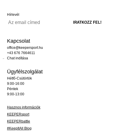
Hírlevél
Kapcsolat
office@keepersport.hu
+43 676 7664611
Chat indítása
Ügyfélszolgálat
Hétfő-Csütörtök
9:00-16:00
Péntek
9:00-13:00
Hasznos információk
KEEPERsport
KEEPERbattle
#KeepItAll Blog