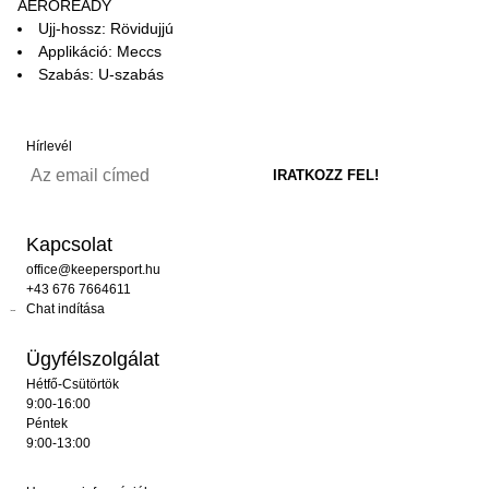
AEROREADY
Ujj-hossz: Rövidujjú
Applikáció: Meccs
Szabás: U-szabás
Hírlevél
Kapcsolat
office@keepersport.hu
+43 676 7664611
Chat indítása
Ügyfélszolgálat
Hétfő-Csütörtök
9:00-16:00
Péntek
9:00-13:00