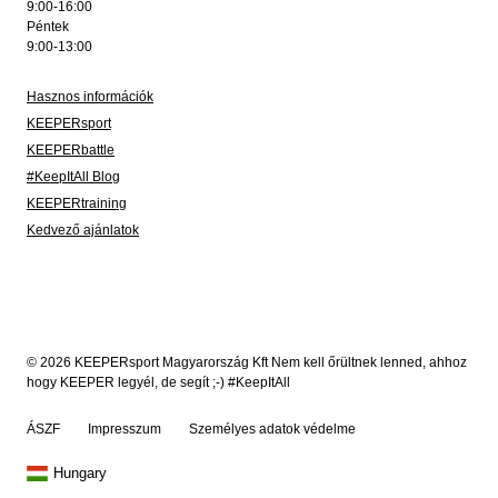
9:00-16:00
Péntek
9:00-13:00
Hasznos információk
KEEPERsport
KEEPERbattle
#KeepItAll Blog
KEEPERtraining
Kedvező ajánlatok
© 2026 KEEPERsport Magyarország Kft Nem kell őrültnek lenned, ahhoz
hogy KEEPER legyél, de segít ;-) #KeepItAll
ÁSZF
Impresszum
Személyes adatok védelme
Hungary