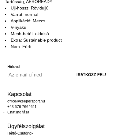
Tartósság, AEROREADY
Ujj-hossz: Rövidujjú
Varrat: normal
Applikáció: Meccs
V-nyakú
Mesh-betét: oldalsó
Extra: Sustainable product
Nem: Férfi
Hírlevél
Kapcsolat
office@keepersport.hu
+43 676 7664611
Chat indítása
Ügyfélszolgálat
Hétfő-Csütörtök