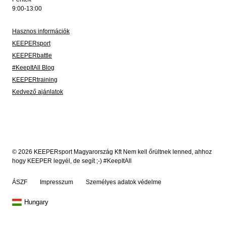
9:00-13:00
Hasznos információk
KEEPERsport
KEEPERbattle
#KeepItAll Blog
KEEPERtraining
Kedvező ajánlatok
© 2026 KEEPERsport Magyarország Kft Nem kell őrültnek lenned, ahhoz
hogy KEEPER legyél, de segít ;-) #KeepItAll
ÁSZF
Impresszum
Személyes adatok védelme
Hungary