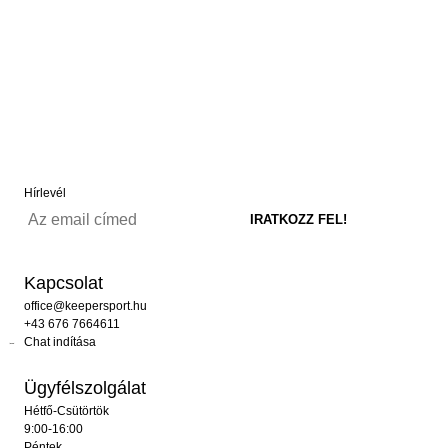
Hírlevél
Kapcsolat
office@keepersport.hu
+43 676 7664611
Chat indítása
Ügyfélszolgálat
Hétfő-Csütörtök
9:00-16:00
Péntek