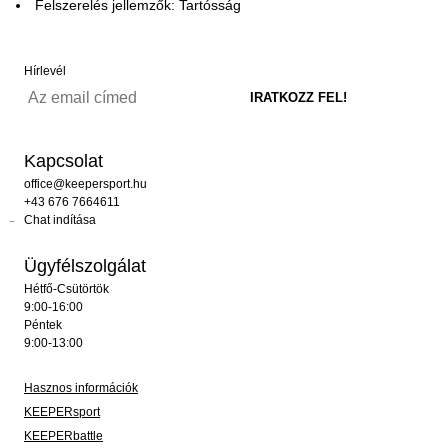
Felszerelés jellemzők: Tartósság
Hírlevél
Kapcsolat
office@keepersport.hu
+43 676 7664611
Chat indítása
Ügyfélszolgálat
Hétfő-Csütörtök
9:00-16:00
Péntek
9:00-13:00
Hasznos információk
KEEPERsport
KEEPERbattle