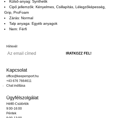
Külső-anyag: Synthetik
Cipő jellemzők: Kényelmes, Csillapítás, Lélegzőképesség,
Grip, ProFoam
Zárás: Normal
Talp anyaga: Egyéb anyagok
Nem: Férfi
Hírlevél
Kapcsolat
office@keepersport.hu
+43 676 7664611
Chat indítása
Ügyfélszolgálat
Hétfő-Csütörtök
9:00-16:00
Péntek