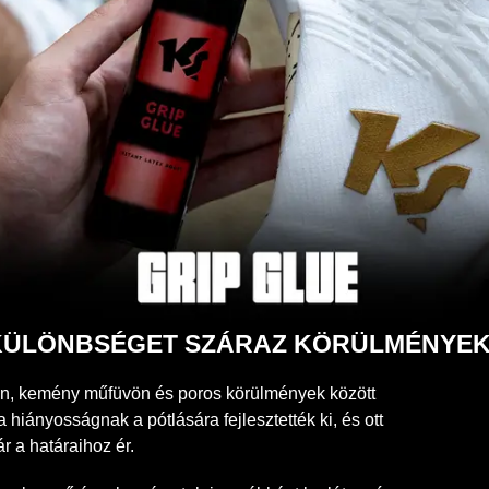
Ő KÜLÖNBSÉGET SZÁRAZ KÖRÜLMÉNYE
en, kemény műfüvön és poros körülmények között
hiányosságnak a pótlására fejlesztették ki, és ott
r a határaihoz ér.