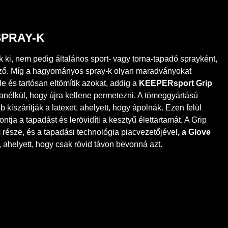
SPRAY-K
ék ki, nem pedig általános sport- vagy torna-tapadó sprayként,
ző. Míg a hagyományos spray-k olyan maradványokat
e és tartósan eltömítik azokat, addig a
KEEPERsport
Grip
t, anélkül, hogy újra kellene permetezni. A tömeggyártású
 kiszárítják a latexet, ahelyett, hogy ápolnák. Ezen felül
tja a tapadást és lerövidíti a kesztyű élettartamát. A Grip
m
része, és a tapadási technológia piacvezetőjével
,
a Glove
t, ahelyett, hogy csak rövid távon bevonná azt.