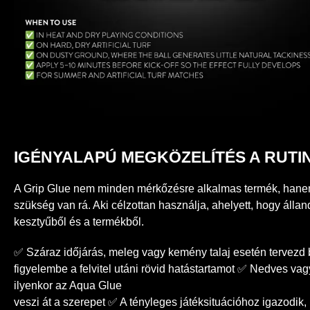
IGÉNYALAPÚ MEGKÖZELÍTÉS A RUTI
A Grip Glue nem minden mérkőzésre alkalmas termék, hane
szükség van rá. Aki célzottan használja, ahelyett, hogy állan
kesztyűből és a termékből.
✅ Száraz időjárás, meleg vagy kemény talaj esetén tervezd 
figyelembe a felvitel utáni rövid hatástartamot ✅ Nedves va
ilyenkor az Aqua Glue
veszi át a szerepet ✅ A tényleges játéksituációhoz igazodik,