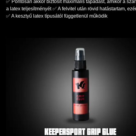
✅ Pontosan akkor biztosít maximális tapadást, amikor a szá
a latex teljesítményét ✅ A felvitel után rövid hatástartam, ez
✅ A kesztyű latex típusától függetlenül működik