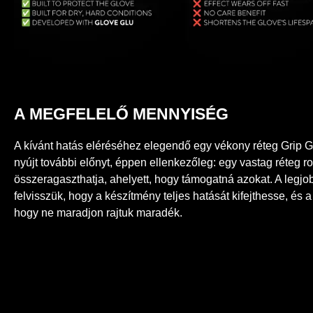
A MEGFELELŐ MENNYISÉG
A kívánt hatás eléréséhez elegendő egy vékony réteg Grip Glu
nyújt további előnyt, éppen ellenkezőleg: egy vastag réteg ro
összeragaszthatja, ahelyett, hogy támogatná azokat. A legjo
felvisszük, hogy a készítmény teljes hatását kifejthesse, é
hogy ne maradjon rajtuk maradék.