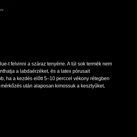
e-t felvinni a száraz tenyérre. A túl sok termék nem
nthatja a labdaérzéket, és a latex pórusait
bb, ha a kezdés előtt 5–10 perccel vékony rétegben
s a mérkőzés után alaposan kimossuk a kesztyűket,