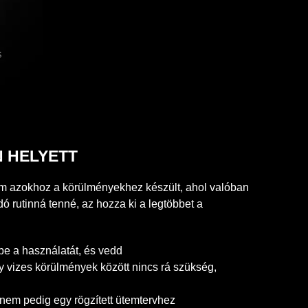
N HELYETT
m azokhoz a körülményekhez készült, ahol valóban
dó rutinná tenné, az hozza ki a legtöbbet a
be a használatát, és vedd
gy vizes körülmények között nincs rá szükség,
 nem pedig egy rögzített ütemtervhez