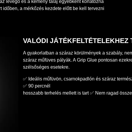
raz levegő és a kemény talaj egyébként korlátozná
ért időben, a mérkőzés kezdete előtt be kell tervezni
VALÓDI JÁTÉKFELTÉTELEKHEZ
A gyakorlatban a száraz körülmények a szabály, nem 
száraz műfüves pályák. A Grip Glue pontosan ezekre 
szélsőséges esetekre.
✅ Ideális műfüvön, csarnokpadlón és száraz termés
✅ 90 percnél
hosszabb terhelés mellett is tart ✅ Nem ragad össze