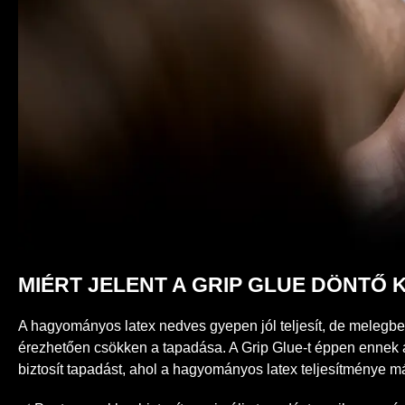
MIÉRT JELENT A GRIP GLUE DÖNT
A hagyományos latex nedves gyepen jól teljesít, de melegb
érezhetően csökken a tapadása. A Grip Glue-t éppen ennek a 
biztosít tapadást, ahol a hagyományos latex teljesítménye má