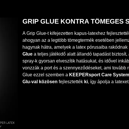
GRIP GLUE KONTRA TÖMEGES 
A Grip Glue-t kifejezetten kapus-latexhez fejlesztett
ahogyan az a legtöbb tömegtermék esetében jellem
hagynak hátra, amelyek a latex pórusaiba rakódnak l
Glue
a teljes játékidő alatt állandó tapadást biztosí
spray-k gyorsan elveszítik hatásukat, és idővel inkább
vonzzák a port és a szennyeződéseket, ami tovább ron
Glue ezzel szemben a
KEEPERsport Care Syste
Glu-val közösen
fejlesztették
ki
, így ápolja a latexe