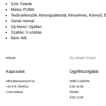
Szín: Fekete
Márka: PUMA
Textil-jellemzők: Atmungsaktivität, Kényelmes, Könnyű,
Varrat: normal
Ujj-hossz: Ujjatlan
Szabás: U-szabás
Nem: Női
Hírlevél
Kapcsolat
Ügyfélszolgálat
office@keepersport.hu
Hétfő-Csütörtök
+43 676 7664611
9:00-16:00
Chat indítása
Péntek
9:00-13:00