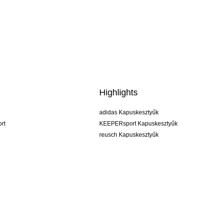
Highlights
adidas Kapuskesztyűk
rt
KEEPERsport Kapuskesztyűk
reusch Kapuskesztyűk
uhlsport Kapuskesztyűk
rehab Kapuskesztyűk
keeper
NIKE Kapuskesztyűk
PUMA Kapuskesztyűk
SELLS Kapuskesztyűk