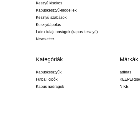
Keszyű kisokos
Kapuskesztyű-modellek
Kesztyű szabások
Kesztyűápolás
Latex tulajdonságok (kapus kesztyű)
Newsletter
Kategóriák
Márkák
Kapuskesztyűk
adidas
Futball cipők
KEEPERspo
Kapus nadrágok
NIKE
Kapusmezek
Puma
Kapus alánadrág
REUSCH
Sells Goal
uhlsport
Elite Sport
rehab