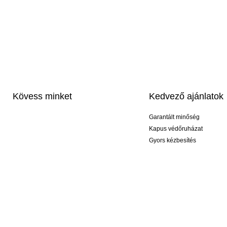
Kövess minket
Kedvező ajánlatok
Garantált minőség
Kapus védőruházat
Gyors kézbesítés
Profi feliratozás
Exkluzív kesztyűk
Akciós csomagok