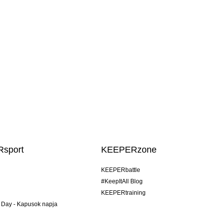
sport
KEEPERzone
KEEPERbattle
#KeepItAll Blog
KEEPERtraining
 Day - Kapusok napja