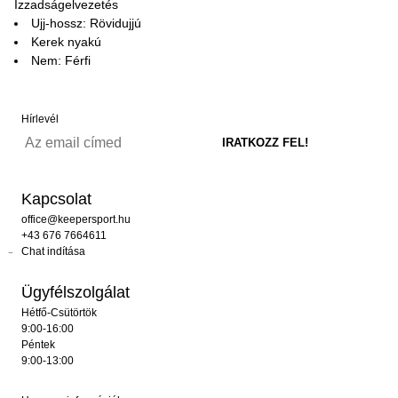
Izzadságelvezetés
Ujj-hossz: Rövidujjú
Kerek nyakú
Nem: Férfi
Hírlevél
Kapcsolat
office@keepersport.hu
+43 676 7664611
Chat indítása
Ügyfélszolgálat
Hétfő-Csütörtök
9:00-16:00
Péntek
9:00-13:00