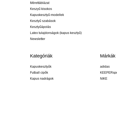
Mérettáblázat
Keszyű kisokos
Kapuskesztyű-modellek
Kesztyű szabások
Kesztyűápolás
Latex tulajdonságok (kapus kesztyű)
Newsletter
Kategóriák
Márkák
Kapuskesztyűk
adidas
Futball cipők
KEEPERspo
Kapus nadrágok
NIKE
Kapusmezek
Puma
Kapus alánadrág
REUSCH
Sells Goal
uhlsport
Elite Sport
rehab