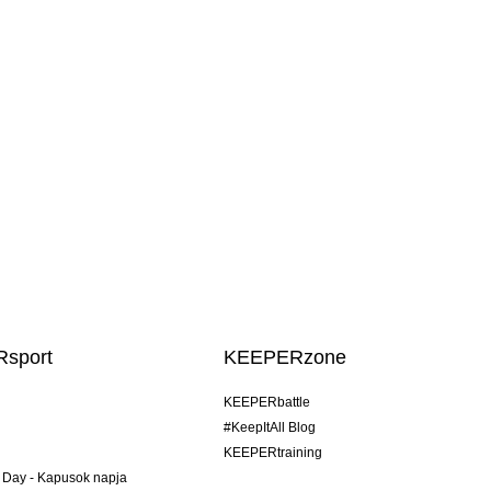
sport
KEEPERzone
KEEPERbattle
#KeepItAll Blog
KEEPERtraining
 Day - Kapusok napja