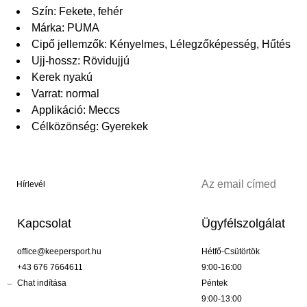
Szín: Fekete, fehér
Márka: PUMA
Cipő jellemzők: Kényelmes, Lélegzőképesség, Hűtés
Ujj-hossz: Rövidujjú
Kerek nyakú
Varrat: normal
Applikáció: Meccs
Célközönség: Gyerekek
Hírlevél
Kapcsolat
Ügyfélszolgálat
office@keepersport.hu
Hétfő-Csütörtök
+43 676 7664611
9:00-16:00
Chat indítása
Péntek
9:00-13:00