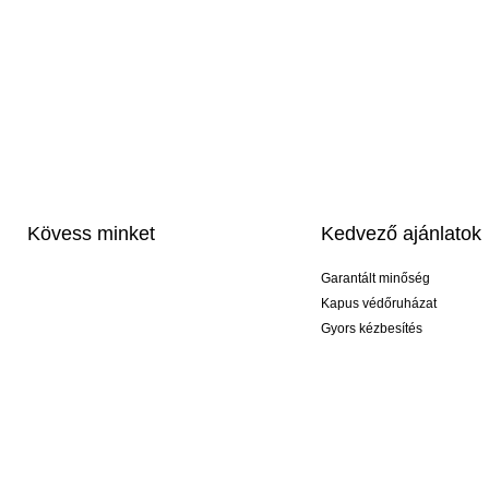
Kövess minket
Kedvező ajánlatok
Garantált minőség
Kapus védőruházat
Gyors kézbesítés
Profi feliratozás
Exkluzív kesztyűk
Akciós csomagok