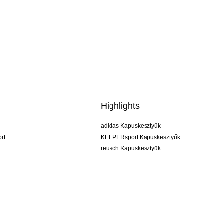
Highlights
adidas Kapuskesztyűk
rt
KEEPERsport Kapuskesztyűk
reusch Kapuskesztyűk
uhlsport Kapuskesztyűk
rehab Kapuskesztyűk
keeper
NIKE Kapuskesztyűk
PUMA Kapuskesztyűk
SELLS Kapuskesztyűk