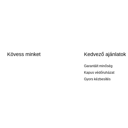
Kövess minket
Kedvező ajánlatok
Garantált minőség
Kapus védőruházat
Gyors kézbesítés
Profi feliratozás
Exkluzív kesztyűk
Akciós csomagok