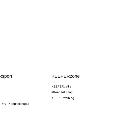
sport
KEEPERzone
KEEPERbattle
#KeepItAll Blog
KEEPERtraining
 Day - Kapusok napja