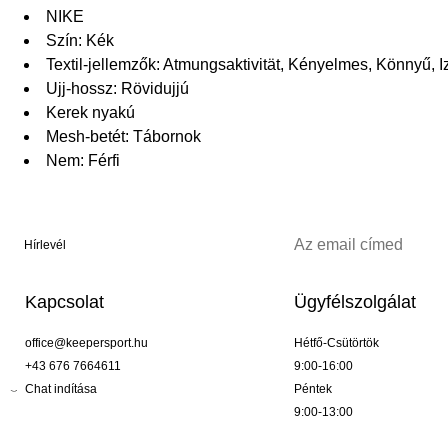
NIKE
Szín: Kék
Textil-jellemzők: Atmungsaktivität, Kényelmes, Könnyű, 
Ujj-hossz: Rövidujjú
Kerek nyakú
Mesh-betét: Tábornok
Nem: Férfi
Hírlevél
Kapcsolat
Ügyfélszolgálat
office@keepersport.hu
Hétfő-Csütörtök
+43 676 7664611
9:00-16:00
Chat indítása
Péntek
9:00-13:00