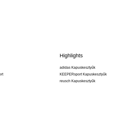
Highlights
adidas Kapuskesztyűk
rt
KEEPERsport Kapuskesztyűk
reusch Kapuskesztyűk
uhlsport Kapuskesztyűk
rehab Kapuskesztyűk
keeper
NIKE Kapuskesztyűk
PUMA Kapuskesztyűk
SELLS Kapuskesztyűk