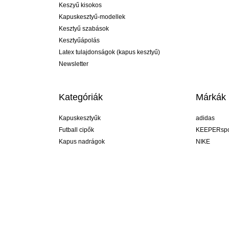
Keszyű kisokos
Kapuskesztyű-modellek
Kesztyű szabások
Kesztyűápolás
Latex tulajdonságok (kapus kesztyű)
Newsletter
Kategóriák
Márkák
Kapuskesztyűk
adidas
Futball cipők
KEEPERspo
Kapus nadrágok
NIKE
Kapusmezek
Puma
Kapus alánadrág
REUSCH
Sells Goal
uhlsport
Elite Sport
rehab