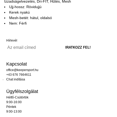
Izzadságelvezetés, Dri-FIT, Hűtés, Mesh
Ujj-hossz: Rövidujjú
Kerek nyakú
Mesh-betét: hátul, oldalsó
Nem: Férfi
Hírlevél
Kapcsolat
office@keepersport.hu
+43 676 7664611
Chat indítása
Ügyfélszolgálat
Hétfő-Csütörtök
9:00-16:00
Péntek
9:00-13:00