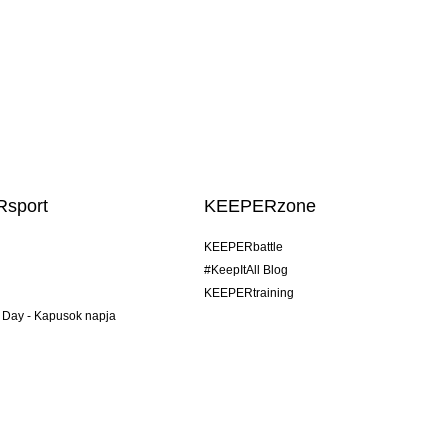
sport
KEEPERzone
KEEPERbattle
#KeepItAll Blog
KEEPERtraining
 Day - Kapusok napja