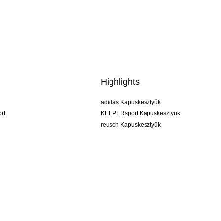
Highlights
adidas Kapuskesztyűk
rt
KEEPERsport Kapuskesztyűk
reusch Kapuskesztyűk
uhlsport Kapuskesztyűk
rehab Kapuskesztyűk
keeper
NIKE Kapuskesztyűk
PUMA Kapuskesztyűk
SELLS Kapuskesztyűk