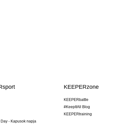
sport
KEEPERzone
KEEPERbattle
#KeepItAll Blog
KEEPERtraining
 Day - Kapusok napja