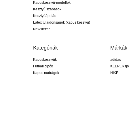
Kapuskesztyű-modellek
Kesztyű szabások
Kesztyűápolás
Latex tulajdonságok (kapus kesztyű)
Newsletter
Kategóriák
Márkák
Kapuskesztyűk
adidas
Futball cipők
KEEPERspo
Kapus nadrágok
NIKE
Kapusmezek
Puma
Kapus alánadrág
REUSCH
Sells Goal
uhlsport
Elite Sport
rehab