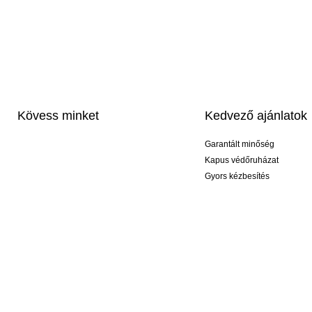
Kövess minket
Kedvező ajánlatok
Garantált minőség
Kapus védőruházat
Gyors kézbesítés
Profi feliratozás
Exkluzív kesztyűk
Akciós csomagok