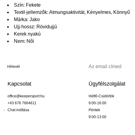
Szín: Fekete
Textil-jellemzők: Atmungsaktivität, Kényelmes, Könnyű
Márka: Jako
Ujj-hossz: Rövidujjú
Kerek nyakú
Nem: Női
Hírlevél
Kapcsolat
Ügyfélszolgálat
office@keepersport.hu
Hétfő-Csütörtök
+43 676 7664611
9:00-16:00
Chat indítása
Péntek
9:00-13:00