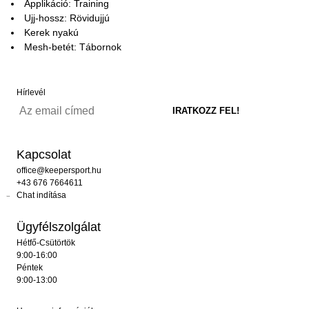
Applikáció: Training
Ujj-hossz: Rövidujjú
Kerek nyakú
Mesh-betét: Tábornok
Hírlevél
Kapcsolat
office@keepersport.hu
+43 676 7664611
Chat indítása
Ügyfélszolgálat
Hétfő-Csütörtök
9:00-16:00
Péntek
9:00-13:00