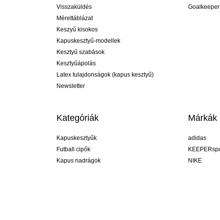
Visszaküldés
Goalkeeper
Mérettáblázat
Keszyű kisokos
Kapuskesztyű-modellek
Kesztyű szabások
Kesztyűápolás
Latex tulajdonságok (kapus kesztyű)
Newsletter
Kategóriák
Márkák
Kapuskesztyűk
adidas
Futball cipők
KEEPERspo
Kapus nadrágok
NIKE
Kapusmezek
Puma
Kapus alánadrág
REUSCH
Sells Goal
uhlsport
Elite Sport