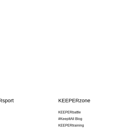
sport
KEEPERzone
KEEPERbattle
#KeepItAll Blog
KEEPERtraining