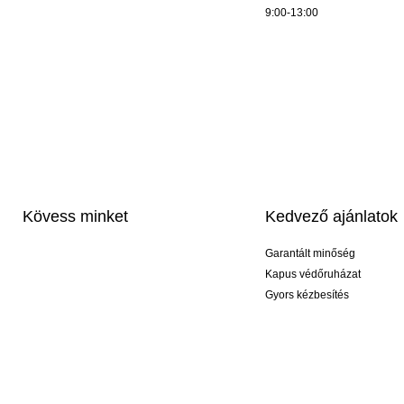
9:00-13:00
Kövess minket
Kedvező ajánlatok
Garantált minőség
Kapus védőruházat
Gyors kézbesítés
Profi feliratozás
Exkluzív kesztyűk
Akciós csomagok