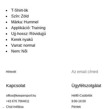
T-Shirt-ök
Szín: Zöld
Márka: Hummel
Applikáció: Training
Ujj-hossz: Rövidujjú
Kerek nyakú
Varrat: normal
Nem: Női
Hírlevél
Kapcsolat
Ügyfélszolgálat
office@keepersport.hu
Hétfő-Csütörtök
+43 676 7664611
9:00-16:00
Chat indítása
Péntek