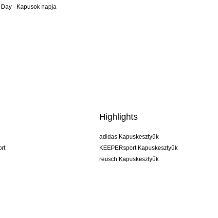
 Day - Kapusok napja
Highlights
adidas Kapuskesztyűk
rt
KEEPERsport Kapuskesztyűk
reusch Kapuskesztyűk
uhlsport Kapuskesztyűk
rehab Kapuskesztyűk
keeper
NIKE Kapuskesztyűk
PUMA Kapuskesztyűk
SELLS Kapuskesztyűk