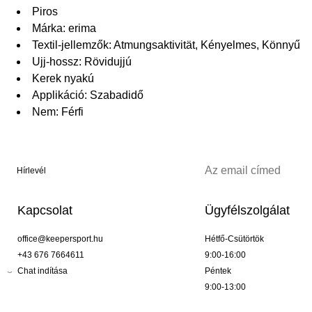
Piros
Márka: erima
Textil-jellemzők: Atmungsaktivität, Kényelmes, Könnyű
Ujj-hossz: Rövidujjú
Kerek nyakú
Applikáció: Szabadidő
Nem: Férfi
Hírlevél
Kapcsolat
Ügyfélszolgálat
office@keepersport.hu
Hétfő-Csütörtök
+43 676 7664611
9:00-16:00
Chat indítása
Péntek
9:00-13:00