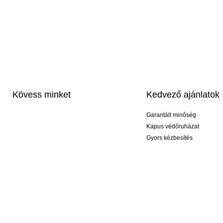
Kövess minket
Kedvező ajánlatok
Garantált minőség
Kapus védőruházat
Gyors kézbesítés
Profi feliratozás
Exkluzív kesztyűk
Akciós csomagok