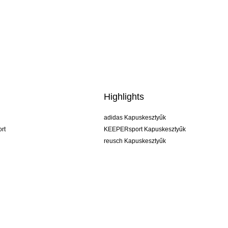
Highlights
adidas Kapuskesztyűk
rt
KEEPERsport Kapuskesztyűk
reusch Kapuskesztyűk
uhlsport Kapuskesztyűk
rehab Kapuskesztyűk
keeper
NIKE Kapuskesztyűk
PUMA Kapuskesztyűk
SELLS Kapuskesztyűk