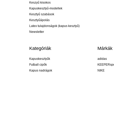
Keszyű kisokos
Kapuskesztyű-modellek
Kesztyű szabások
Kesztyűápolás
Latex tulajdonságok (kapus kesztyű)
Newsletter
Kategóriák
Márkák
Kapuskesztyűk
adidas
Futball cipők
KEEPERspo
Kapus nadrágok
NIKE
Kapusmezek
Puma
Kapus alánadrág
REUSCH
Sells Goal
uhlsport
Elite Sport
rehab