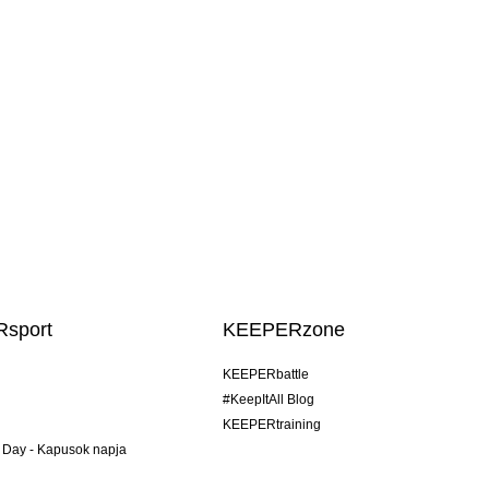
sport
KEEPERzone
KEEPERbattle
#KeepItAll Blog
KEEPERtraining
 Day - Kapusok napja