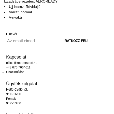
Izzadságelvezetés, AEROREADY
Ujj-hossz: Rövidujjú
Varrat: normal
V-nyakú
Hírlevél
Kapcsolat
office@keepersport.hu
+43 676 7664611
Chat indítása
Ügyfélszolgálat
Hétfő-Csütörtök
9:00-16:00
Péntek
9:00-13:00