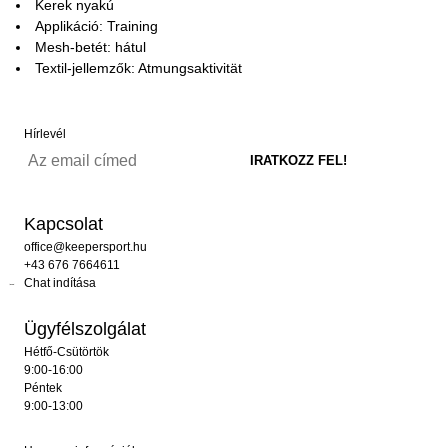
Kerek nyakú
Applikáció: Training
Mesh-betét: hátul
Textil-jellemzők: Atmungsaktivität
Hírlevél
Kapcsolat
office@keepersport.hu
+43 676 7664611
Chat indítása
Ügyfélszolgálat
Hétfő-Csütörtök
9:00-16:00
Péntek
9:00-13:00