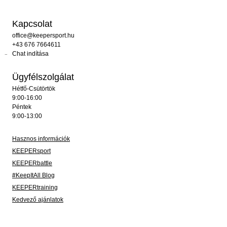
Kapcsolat
office@keepersport.hu
+43 676 7664611
Chat indítása
Ügyfélszolgálat
Hétfő-Csütörtök
9:00-16:00
Péntek
9:00-13:00
Hasznos információk
KEEPERsport
KEEPERbattle
#KeepItAll Blog
KEEPERtraining
Kedvező ajánlatok