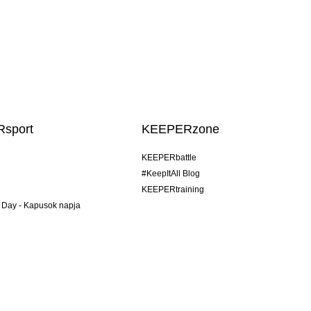
sport
KEEPERzone
KEEPERbattle
#KeepItAll Blog
KEEPERtraining
 Day - Kapusok napja