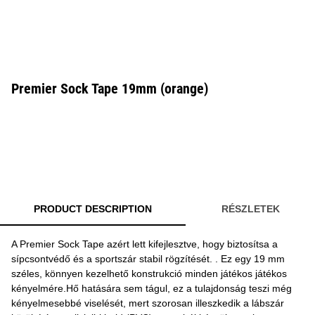
Premier Sock Tape 19mm (orange)
PRODUCT DESCRIPTION
RÉSZLETEK
A Premier Sock Tape azért lett kifejlesztve, hogy biztosítsa a
sípcsontvédő és a sportszár stabil rögzítését. . Ez egy 19 mm
széles, könnyen kezelhető konstrukció minden játékos játékos
kényelmére.Hő hatására sem tágul, ez a tulajdonság teszi még
kényelmesebbé viselését, mert szorosan illeszkedik a lábszár