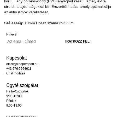
körül. Lágy polivinil-klorid (PVC) anyagból készül, amely extra
stretch tulajdonságokkal bír. Érszorítót hatás, amely optimalizálja
az aktív izmok vérellátását..
Szélesség:
19mm Hossz száma roll: 33m
Hírlevél
Kapcsolat
office@keepersport.hu
+43 676 7664611
Chat indítása
Ügyfélszolgálat
Hétfő-Csütörtök
9:00-16:00
Péntek
9:00-13:00