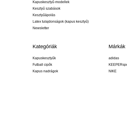
Kapuskesztyű-modellek
Kesztyű szabások
Kesztyűápolás
Latex tulajdonságok (kapus kesztyű)
Newsletter
Kategóriák
Márkák
Kapuskesztyűk
adidas
Futball cipők
KEEPERspo
Kapus nadrágok
NIKE
Kapusmezek
Puma
Kapus alánadrág
REUSCH
Sells Goal
uhlsport
Elite Sport
rehab