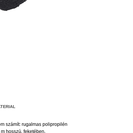
TERIAL
em számít: rugalmas polipropilén
2 m hosszú, feketében.