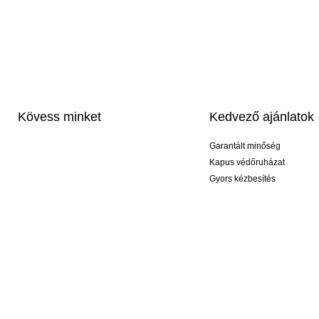
Kövess minket
Kedvező ajánlatok
Garantált minőség
Kapus védőruházat
Gyors kézbesítés
Profi feliratozás
Exkluzív kesztyűk
Akciós csomagok