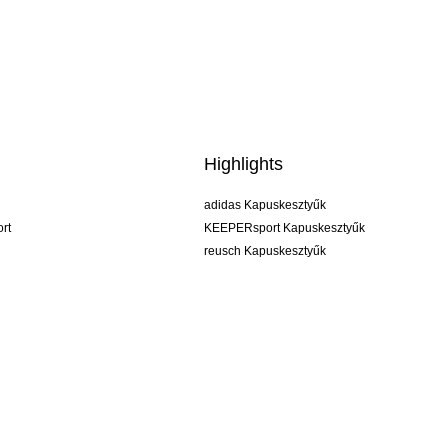
Highlights
adidas Kapuskesztyűk
rt
KEEPERsport Kapuskesztyűk
reusch Kapuskesztyűk
uhlsport Kapuskesztyűk
rehab Kapuskesztyűk
keeper
NIKE Kapuskesztyűk
PUMA Kapuskesztyűk
SELLS Kapuskesztyűk