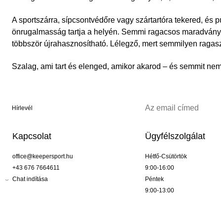
A sportszárra, sípcsontvédőre vagy szártartóra tekered, és 
önrugalmasság tartja a helyén. Semmi ragacsos maradvány,
többször újrahasznosítható. Lélegző, mert semmilyen ragaszt
Szalag, ami tart és elenged, amikor akarod – és semmit ne
Hírlevél
Kapcsolat
Ügyfélszolgálat
office@keepersport.hu
Hétfő-Csütörtök
+43 676 7664611
9:00-16:00
Chat indítása
Péntek
9:00-13:00