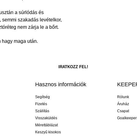
pusztán a súrlódás és
 semmi szakadás levételkor,
óréteg nem zárja le a bőrt.
m hagy maga után.
Hasznos információk
KEEPER
Segítség
Rólunk
Fizetés
Áruház
Szállítás
Csapat
Visszaküldés
Goalkeeper
Mérettáblázat
Keszyű kisokos