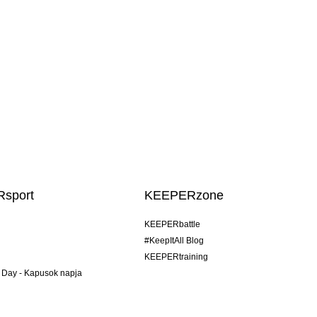
sport
KEEPERzone
KEEPERbattle
#KeepItAll Blog
KEEPERtraining
 Day - Kapusok napja