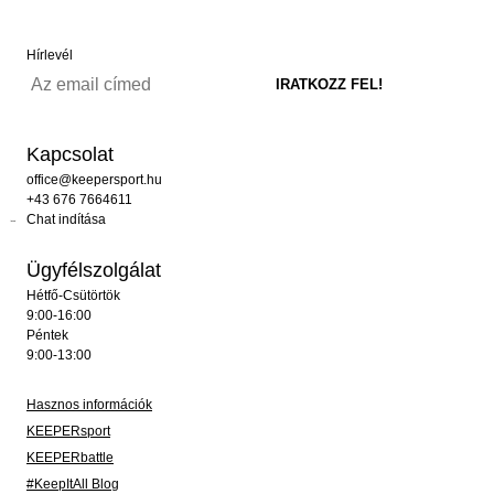
Hírlevél
Kapcsolat
office@keepersport.hu
+43 676 7664611
Chat indítása
Ügyfélszolgálat
Hétfő-Csütörtök
9:00-16:00
Péntek
9:00-13:00
Hasznos információk
KEEPERsport
KEEPERbattle
#KeepItAll Blog