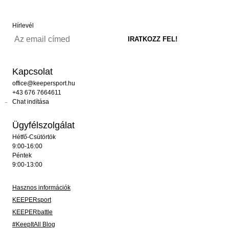
Hírlevél
Kapcsolat
office@keepersport.hu
+43 676 7664611
Chat indítása
Ügyfélszolgálat
Hétfő-Csütörtök
9:00-16:00
Péntek
9:00-13:00
Hasznos információk
KEEPERsport
KEEPERbattle
#KeepItAll Blog