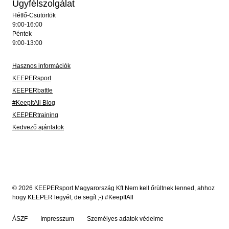
Ügyfélszolgálat
Hétfő-Csütörtök
9:00-16:00
Péntek
9:00-13:00
Hasznos információk
KEEPERsport
KEEPERbattle
#KeepItAll Blog
KEEPERtraining
Kedvező ajánlatok
© 2026 KEEPERsport Magyarország Kft Nem kell őrültnek lenned, ahhoz
hogy KEEPER legyél, de segít ;-) #KeepItAll
ÁSZF
Impresszum
Személyes adatok védelme