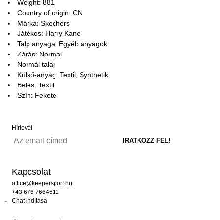
Weight: 881
Country of origin: CN
Márka: Skechers
Játékos: Harry Kane
Talp anyaga: Egyéb anyagok
Zárás: Normal
Normál talaj
Külső-anyag: Textil, Synthetik
Bélés: Textil
Szín: Fekete
Hírlevél
Kapcsolat
office@keepersport.hu
+43 676 7664611
Chat indítása